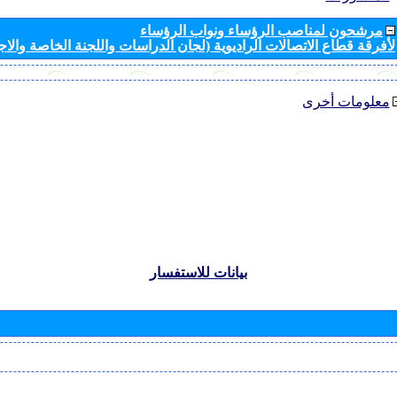
مرشحون لمناصب الرؤساء ونواب الرؤساء
لأفرقة قطاع الاتصالات الراديوية (لجان الدراسات واللجنة الخاصة والا
معلومات أخرى
بيانات للاستفسار