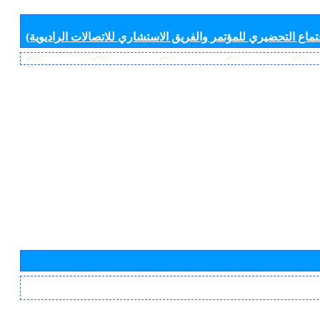
جتماع التحضيري للمؤتمر والفريق الاستشاري للاتصالات الراديوية)