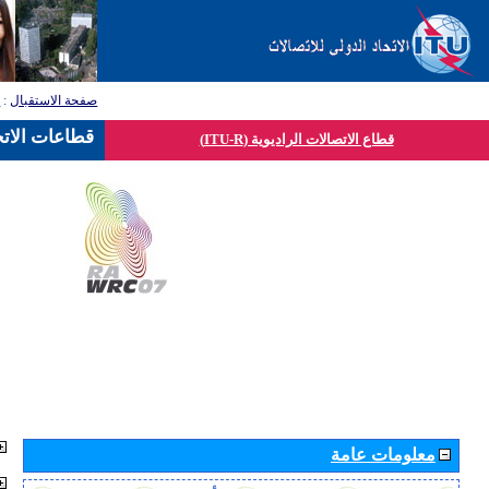
صفحة الاستقبال
:
ق
قطاعات الاتح
قطاع الاتصالات الراديوية (ITU-R)
معلومات عامة