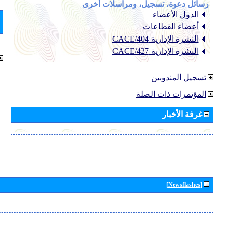
رسائل دعوة، تسجيل، ومراسلات أخرى
الدول الأعضاء
أعضاء القطاعات
النشرة الإدارية CACE/404
النشرة الإدارية CACE/427
تسجيل المندوبين
المؤتمرات ذات الصلة
غرفة الأخبار
[Newsflashes]