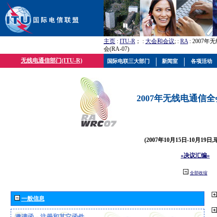
主页
:
ITU-R
； :
大会和会议
; :
RA
: 2007
会(RA-07)
无线电通信部门(ITU-R)
国际电联三大部门
新闻室
各项活动
2007年无线电通信全会(
(2007年10月15日-10月19日
«决议汇编»
全部收缩
一般信息
邀请函、注册和其它函件