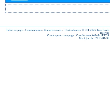
Début de page
-
Commentaires
-
Contactez-nous
-
Droits d'auteur © UIT 2026
Tous droits
réservés
Contact pour cette page :
Coordinateur Web de l'UIT-R
Mis à jour le : 2013-01-30