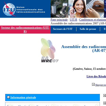
Page principale
:
UIT-R
:
Conférences et réunion
Assemblée des radiocommunications 2007 (AR-
Secteur des radiocommunications (UIT-
Secteurs de l'UIT
Salle de presse
E
R)
Assemblée des radiocom
(AR-07
(Genève, Suisse, 15 octobre
Livre des Résol
Masquer to
Information générale