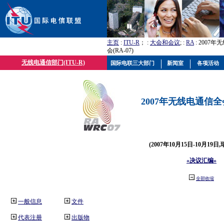
主页
:
ITU-R
； :
大会和会议
; :
RA
: 2007
会(RA-07)
无线电通信部门(ITU-R)
国际电联三大部门
新闻室
各项活动
2007年无线电通信全会(
(2007年10月15日-10月19日
«决议汇编»
全部收缩
一般信息
文件
代表注册
出版物