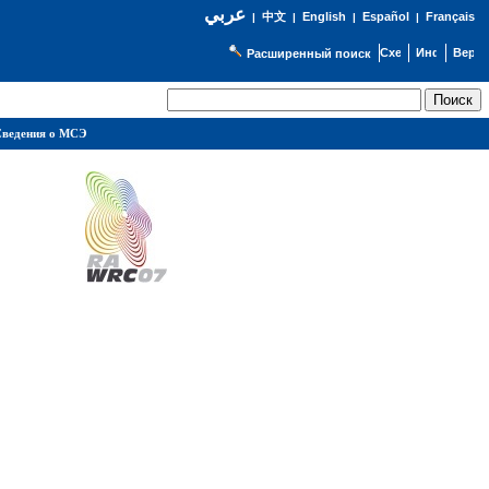
عربي
English
Español
Français
|
中文
|
|
|
Расширенный поиск
ведения о МСЭ