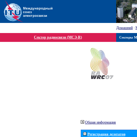
Домашний
:
Сектор радиосвязи (МСЭ-R)
Секторы 
Общая информация
Регистрация делегатов