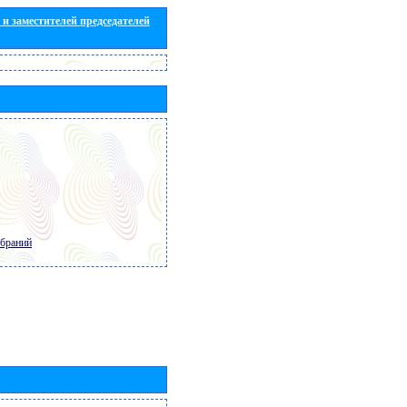
и заместителей председателей
обраний