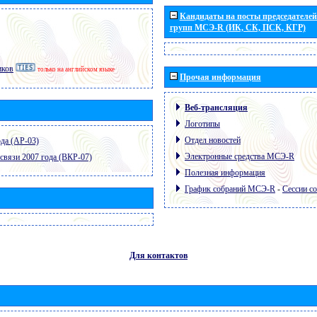
Кандидаты на посты председателей 
групп МСЭ-R (ИК, СК, ПСК, КГР)
иков
только на английском языке
Прочая информация
Веб-трансляция
Логотипы
Отдел новостей
да (АР-03)
Электронные средства МСЭ-R
связи 2007 года (ВКР-07)
Полезная информация
График собраний МСЭ-R
-
Сессии с
Для контактов