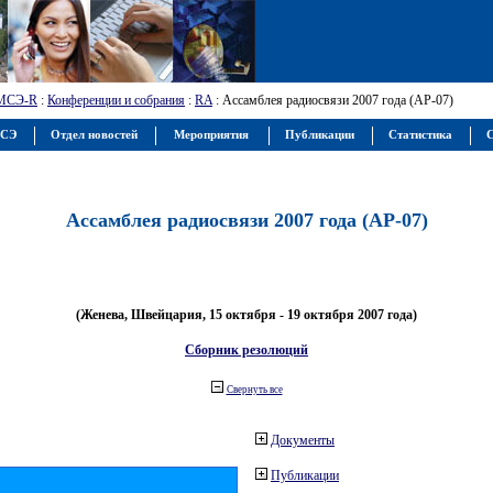
МСЭ-R
:
Конференции и собрания
:
RA
: Ассамблея радиосвязи 2007 года (АР-07)
МСЭ
Отдел новостей
Мероприятия
Публикации
Статистика
С
Ассамблея радиосвязи 2007 года (АР-07)
(Женева, Швейцария, 15 октября - 19 октября 2007 года)
Сборник резолюций
Свернуть все
Документы
Публикации