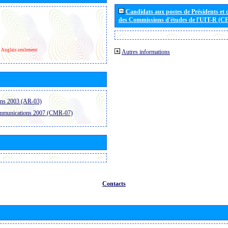
Candidats aux postes de Présidents et 
des Commissions d'études de l'UIT-R (C
Anglais seulement
Autres informations
ons 2003 (AR-03)
ommunications 2007 (CMR-07)
Contacts