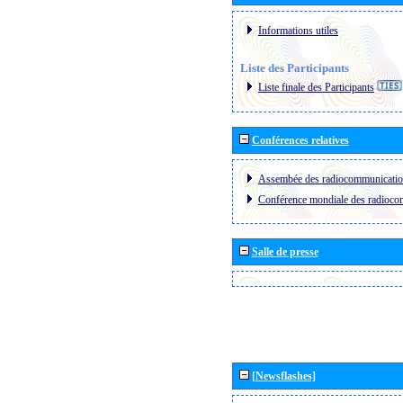
Informations utiles
Liste des Participants
Liste finale des Participants
Conférences relatives
Assembée des radiocommunicati
Conférence mondiale des radioc
Salle de presse
[Newsflashes]