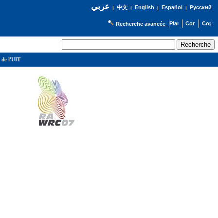
عربي
English
Español
Русский
|
中文
|
|
|
Recherche avancée
 de l'UIT