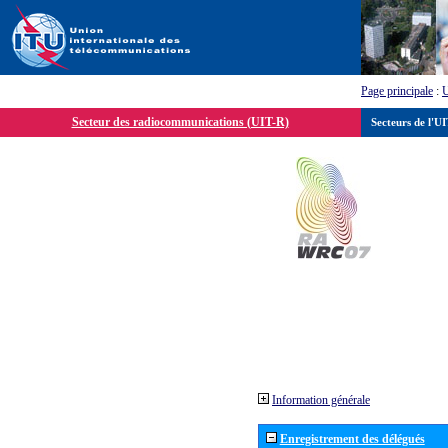
Page principale
:
Secteur des radiocommunications (UIT-R)
Secteurs de l'U
Information générale
Enregistrement des délégués