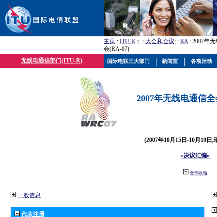
主页
:
ITU-R
； :
大会和会议
; :
RA
: 2007
会(RA-07)
无线电通信部门(ITU-R)
国际电联三大部门
新闻室
各项活动
2007年无线电通信全会(
(2007年10月15日-10月19日
«决议汇编»
全部收缩
一般信息
代表注册