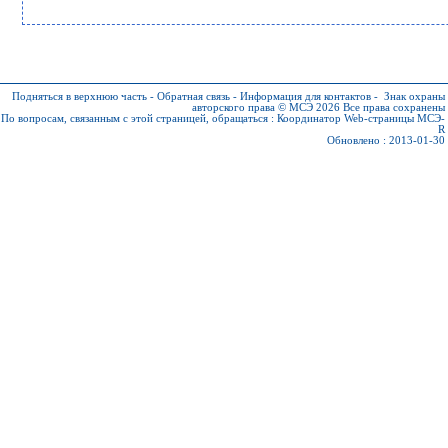
Подняться в верхнюю часть
-
Обратная связь
-
Информация для контактов
-
Знак охраны
авторского права © МСЭ 2026
Все права сохранены
По вопросам, связанным с этой страницей, обращаться :
Координатор Web-страницы МСЭ-
R
Обновлено : 2013-01-30