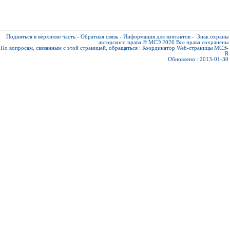
Подняться в верхнюю часть
-
Обратная связь
-
Информация для контактов
-
Знак охраны
авторского права © МСЭ 2026
Все права сохранены
По вопросам, связанным с этой страницей, обращаться :
Координатор Web-страницы МСЭ-
R
Обновлено : 2013-01-30