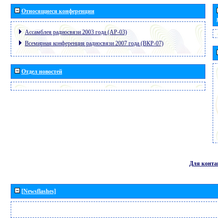
Относящиеся конференции
Ассамблея радиосвязи 2003 года (АР-03)
Всемирная конференция радиосвязи 2007 года (ВКР-07)
Отдел новостей
Для конта
[Newsflashes]