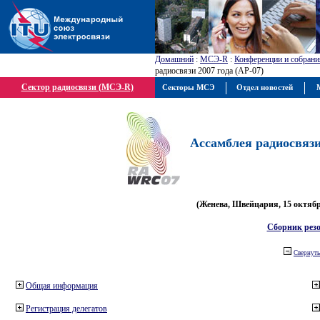
Домашний
:
МСЭ-R
:
Конференции и собрани
радиосвязи 2007 года (АР-07)
Сектор радиосвязи (МСЭ-R)
Секторы МСЭ
Отдел новостей
М
Ассамблея радиосвязи 
(Женева, Швейцария, 15 октября
Сборник рез
Свернуть
Общая информация
Регистрация делегатов