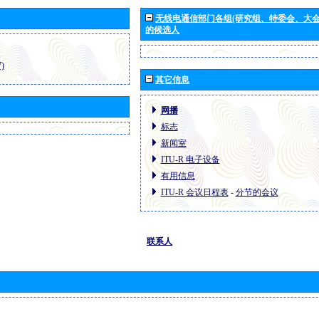
无线电通信部门各组(研究组、特委会、大
的候选人
)
其它信息
网播
标志
新闻室
ITU-R 电子设备
有用信息
ITU-R 会议日程表
-
分节的会议
联系人