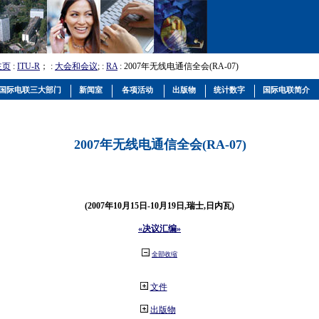
主页
:
ITU-R
； :
大会和会议
; :
RA
: 2007年无线电通信全会(RA-07)
国际电联三大部门
新闻室
各项活动
出版物
统计数字
国际电联简介
2007年无线电通信全会(RA-07)
(2007年10月15日-10月19日,瑞士,日内瓦)
«决议汇编»
全部收缩
文件
出版物