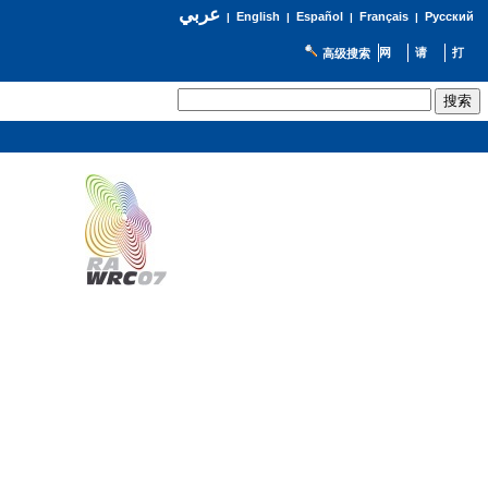
عربي
English
Español
Français
Русский
|
|
|
|
高级搜索