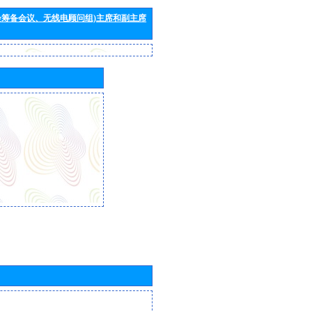
会筹备会议、无线电顾问组)主席和副主席