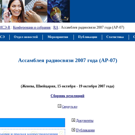
МСЭ-R
:
Конференции и собрания
:
RA
: Ассамблея радиосвязи 2007 года (АР-07)
МСЭ
Отдел новостей
Мероприятия
Публикации
Статистика
С
Ассамблея радиосвязи 2007 года (АР-07)
(Женева, Швейцария, 15 октября - 19 октября 2007 года)
Сборник резолюций
Свернуть все
Документы
Публикации
рация и прочая корреспонденция