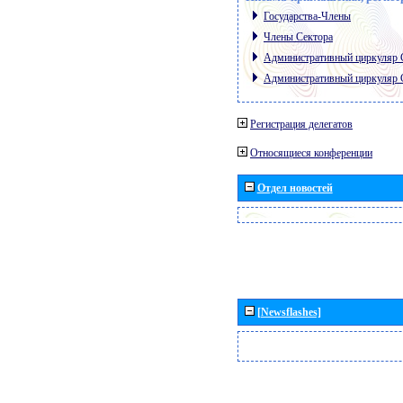
Государства-Члены
Члены Сектора
Административный циркуляр
Административный циркуляр
Регистрация делегатов
Относящиеся конференции
Отдел новостей
[Newsflashes]