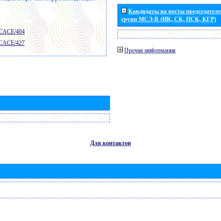
Кандидаты на посты председателей
групп МСЭ-R (ИК, СК, ПСК, КГР)
 CACE/404
 CACE/427
Прочая информация
Для контактов