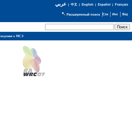
عربي
English
Español
Français
|
中文
|
|
|
Расширенный поиск
ведения о МСЭ