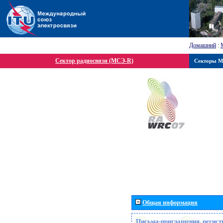
Домашний
:
Сектор радиосвязи (МСЭ-R)
Секторы 
Общая информация
Письма-приглашения, регист