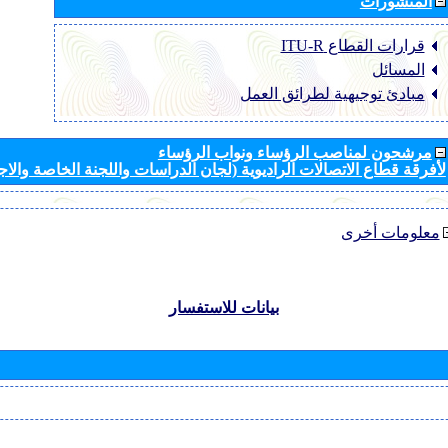
المنشورات
قرارات القطاع ‏ITU-R
المسائل
مبادئ توجيهية لطرائق العمل
مرشحون لمناصب الرؤساء ونواب الرؤساء
لأفرقة قطاع الاتصالات الراديوية (لجان الدراسات واللجنة الخاصة والا
معلومات أخرى
بيانات للاستفسار