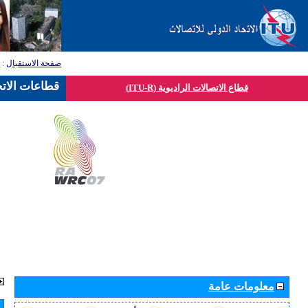
صفحة الاستقبال
:
ق
قطاعات الاتح
قطاع الاتصالات الراديوية (ITU-R)
معلومات عامة