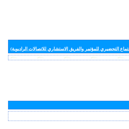
جتماع التحضيري للمؤتمر والفريق الاستشاري للاتصالات الراديوية)