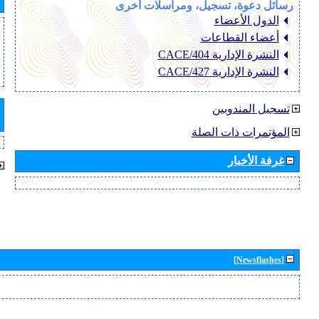
رسائل دعوة، تسجيل، ومراسلات أخرى
الدول الأعضاء
أعضاء القطاعات
النشرة الإدارية CACE/404
النشرة الإدارية CACE/427
تسجيل المندوبين
المؤتمرات ذات الصلة
غرفة الأخبار
[Newsflashes]