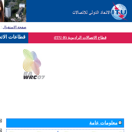
صفحة الاستقبال
:
ق
قطاعات الاتح
قطاع الاتصالات الراديوية (ITU-R)
معلومات عامة