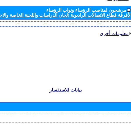
مرشحون لمناصب الرؤساء ونواب الرؤساء
لأفرقة قطاع الاتصالات الراديوية (لجان الدراسات واللجنة الخاصة والا
معلومات أخرى
بيانات للاستفسار