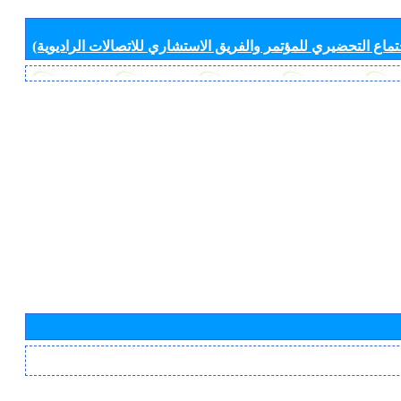
جتماع التحضيري للمؤتمر والفريق الاستشاري للاتصالات الراديوية)