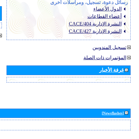
رسائل دعوة، تسجيل، ومراسلات أخرى
الدول الأعضاء
أعضاء القطاعات
النشرة الإدارية CACE/404
النشرة الإدارية CACE/427
تسجيل المندوبين
المؤتمرات ذات الصلة
غرفة الأخبار
[Newsflashes]