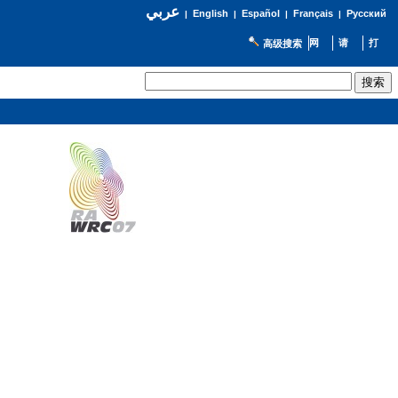
عربي
English
Español
Français
Русский
|
|
|
|
高级搜索