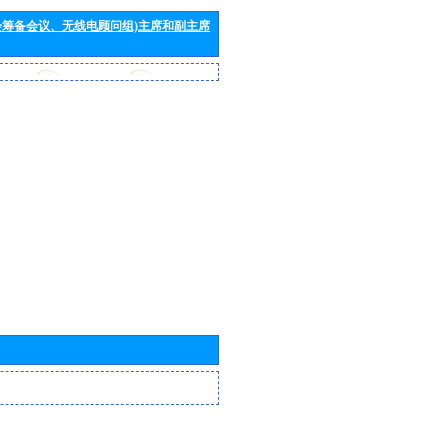
会筹备会议、无线电顾问组)主席和副主席