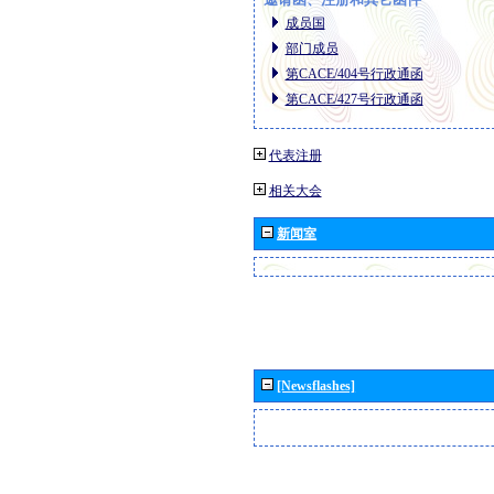
成员国
部门成员
第CACE/404号行政通函
第CACE/427号行政通函
代表注册
相关大会
新闻室
[Newsflashes]