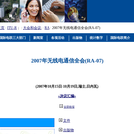
主页
:
ITU-R
； :
大会和会议
; :
RA
: 2007年无线电通信全会(RA-07)
国际电联三大部门
新闻室
各项活动
出版物
统计数字
国际电联简介
2007年无线电通信全会(RA-07)
(2007年10月15日-10月19日,瑞士,日内瓦)
«决议汇编»
全部收缩
文件
出版物