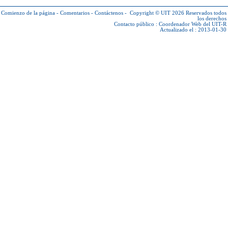
Comienzo de la página
-
Comentarios
-
Contáctenos
-
Copyright © UIT 2026
Reservados todos
los derechos
Contacto público :
Coordenador Web del UIT-R
Actualizado el : 2013-01-30