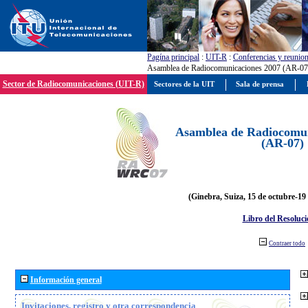
Pagína principal
:
UIT-R
:
Conferencias y reunio
Asamblea de Radiocomunicaciones 2007 (AR-07
Sector de Radiocomunicaciones (UIT-R)
Sectores de la UIT
Sala de prensa
Asamblea de Radiocomun
(AR-07)
(Ginebra, Suiza, 15 de octubre-19
Libro del Resoluci
Contraer todo
Información general
Invitaciones, registro y otra correspondencia