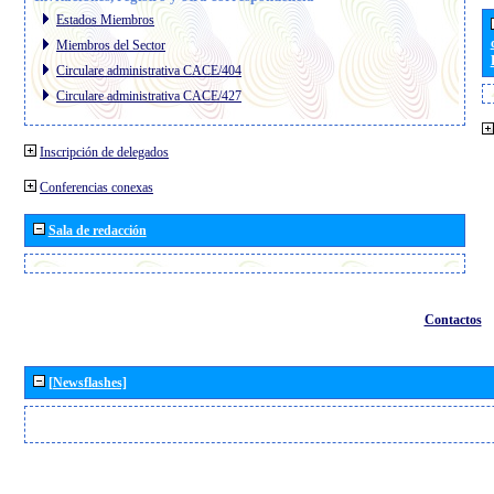
Estados Miembros
Miembros del Sector
Circulare administrativa CACE/404
Circulare administrativa CACE/427
Inscripción de delegados
Conferencias conexas
Sala de redacción
Contactos
[Newsflashes]