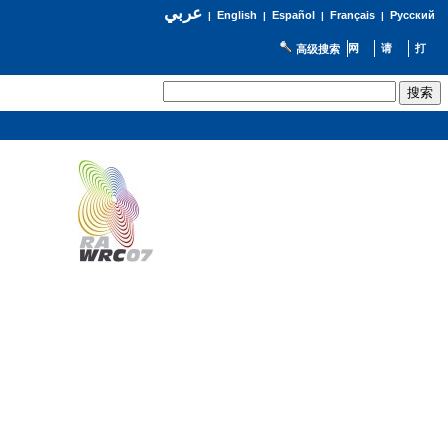
عربي
English
Español
Français
Русский
|
|
|
|
高级搜索