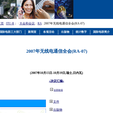
主页
:
ITU-R
； :
大会和会议
; :
RA
: 2007年无线电通信全会(RA-07)
国际电联三大部门
新闻室
各项活动
出版物
统计数字
国际电联简介
2007年无线电通信全会(RA-07)
(2007年10月15日-10月19日,瑞士,日内瓦)
«决议汇编»
全部收缩
文件
出版物