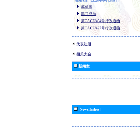
成员国
部门成员
第CACE/404号行政通函
第CACE/427号行政通函
代表注册
相关大会
新闻室
[Newsflashes]