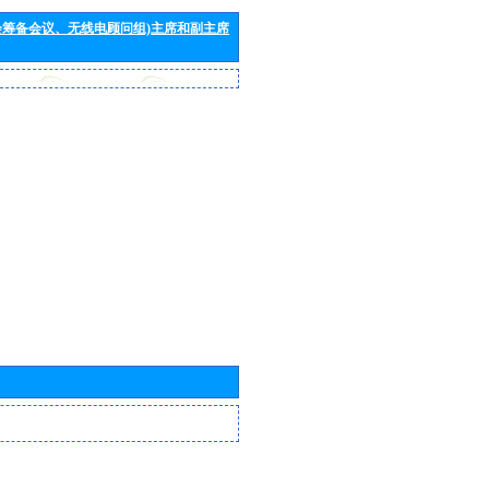
会筹备会议、无线电顾问组)主席和副主席