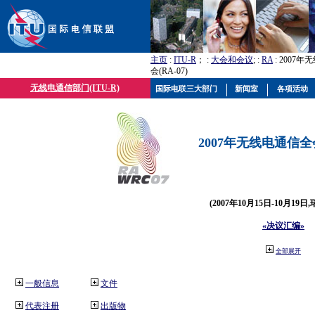
主页
:
ITU-R
； :
大会和会议
; :
RA
: 2007
会(RA-07)
无线电通信部门(ITU-R)
国际电联三大部门
新闻室
各项活动
2007年无线电通信全会(
(2007年10月15日-10月19日
«决议汇编»
全部展开
一般信息
文件
代表注册
出版物