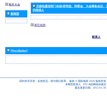
相关大会
无线电通信部门各组(研究组、特委会、大会筹备会议、
的候选人
新闻室
其它信息
联系人
[Newsflashes]
回到本页页首
-
反馈意见
-
请与我们联系
-
版权 © 国际电联 2026
版权所有
本网页联系人 :
ITU-R的网络协调员
最近更新日期 : 2013-01-30