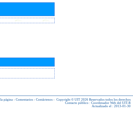
la página
-
Comentarios
-
Contáctenos
-
Copyright © UIT 2026
Reservados todos los derechos
Contacto público :
Coordenador Web del UIT-R
Actualizado el : 2013-01-30