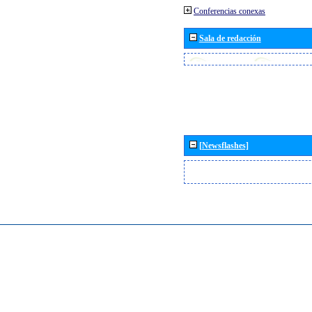
Conferencias conexas
Sala de redacción
[Newsflashes]