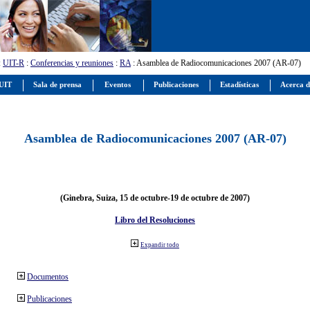
:
UIT-R
:
Conferencias y reuniones
:
RA
: Asamblea de Radiocomunicaciones 2007 (AR-07)
 UIT
Sala de prensa
Eventos
Publicaciones
Estadísticas
Acerca d
Asamblea de Radiocomunicaciones 2007 (AR-07)
(Ginebra, Suiza, 15 de octubre-19 de octubre de 2007)
Libro del Resoluciones
Expandir todo
Documentos
Publicaciones