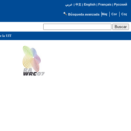
English
Français
Русский
عربي
|
中文
|
|
|
Búsqueda avanzada
e la UIT