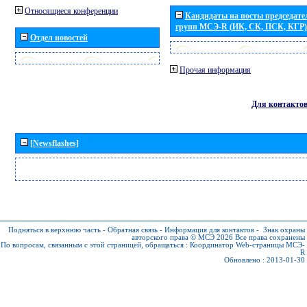
Относящиеся конференции
Кандидаты на посты председател
групп МСЭ-R (ИК, СК, ПСК, КГР)
Отдел новостей
Прочая информация
Для контакто
[Newsflashes]
Подняться в верхнюю часть
-
Обратная связь
-
Информация для контактов
-
Знак охраны
авторского права © МСЭ 2026
Все права сохранены
По вопросам, связанным с этой страницей, обращаться :
Координатор Web-страницы МСЭ-
R
Обновлено : 2013-01-30