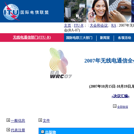
主页
:
ITU-R
； :
大会和会议
; :
RA
: 2007
会(RA-07)
无线电通信部门(ITU-R)
国际电联三大部门
新闻室
各项活动
2007年无线电通信全会(
(2007年10月15日-10月19日
«决议汇编»
全部收缩
一般信息
文件
代表注册
出版物