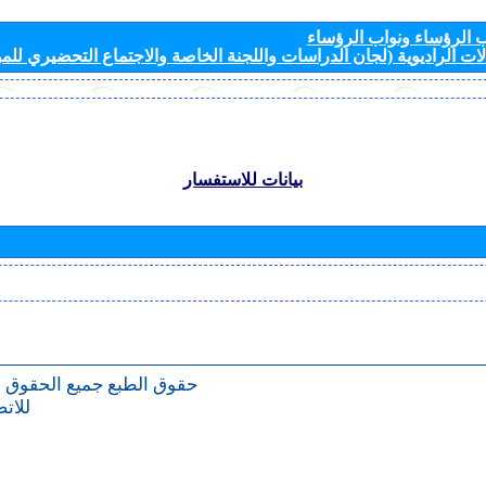
الرؤساء ونواب الرؤساء
ات الراديوية (لجان الدراسات واللجنة الخاصة والاجتماع التحضيري للمؤ
بيانات للاستفسار
حقوق الطبع
جميع الحقوق 
للات