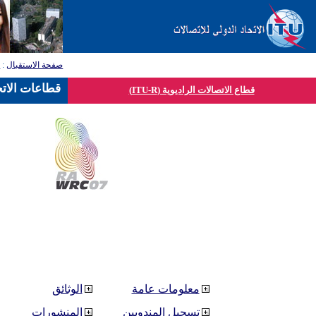
صفحة الاستقبال
:
ق
قطاعات الاتح
قطاع الاتصالات الراديوية (ITU-R)
معلومات عامة
الوثائق
تسجيل المندوبين
المنشورات