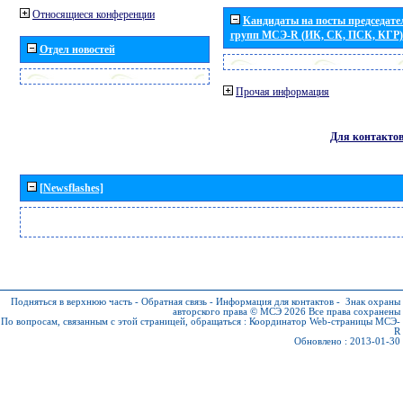
Относящиеся конференции
Кандидаты на посты председател
групп МСЭ-R (ИК, СК, ПСК, КГР)
Отдел новостей
Прочая информация
Для контакто
[Newsflashes]
Подняться в верхнюю часть
-
Обратная связь
-
Информация для контактов
-
Знак охраны
авторского права © МСЭ 2026
Все права сохранены
По вопросам, связанным с этой страницей, обращаться :
Координатор Web-страницы МСЭ-
R
Обновлено : 2013-01-30