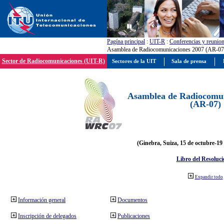
Pagína principal
:
UIT-R
:
Conferencias y reunio
Asamblea de Radiocomunicaciones 2007 (AR-07
Sector de Radiocomunicaciones (UIT-R)
Sectores de la UIT
Sala de prensa
Asamblea de Radiocomun
(AR-07)
(Ginebra, Suiza, 15 de octubre-19
Libro del Resoluci
Expandir todo
Información general
Documentos
Inscripción de delegados
Publicaciones