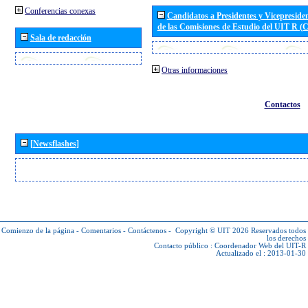
Conferencias conexas
Candidatos a Presidentes y Vicepreside
de las Comisiones de Estudio del UIT R 
Sala de redacción
Otras informaciones
Contactos
[Newsflashes]
Comienzo de la página
-
Comentarios
-
Contáctenos
-
Copyright © UIT 2026
Reservados todos
los derechos
Contacto público :
Coordenador Web del UIT-R
Actualizado el : 2013-01-30