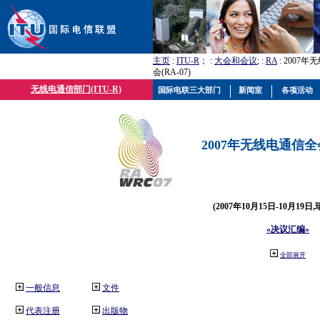
主页
:
ITU-R
； :
大会和会议
; :
RA
: 2007
会(RA-07)
无线电通信部门(ITU-R)
国际电联三大部门
新闻室
各项活动
2007年无线电通信全会(
(2007年10月15日-10月19日
«决议汇编»
全部展开
一般信息
文件
代表注册
出版物