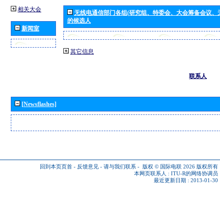
相关大会
无线电通信部门各组(研究组、特委会、大会筹备会议、
的候选人
新闻室
其它信息
联系人
[Newsflashes]
回到本页页首
-
反馈意见
-
请与我们联系
-
版权 © 国际电联 2026
版权所有
本网页联系人 :
ITU-R的网络协调员
最近更新日期 : 2013-01-30