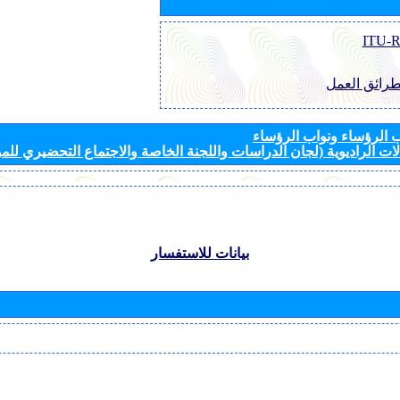
طرائق العمل
الرؤساء ونواب الرؤساء
ات الراديوية (لجان الدراسات واللجنة الخاصة والاجتماع التحضيري للمؤ
بيانات للاستفسار