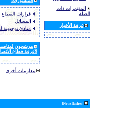
المنشورات
المؤتمرات ذات
الصلة
قرارات القطاع ‏ITU-R
المسائل
غرفة الأخبار
مبادئ توجيهية ل
مرشحون لمناصب 
لأفرقة قطاع الاتصال
معلومات أخرى
[Newsflashes]