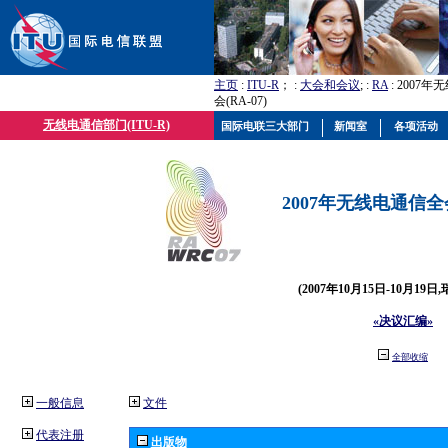
主页
:
ITU-R
； :
大会和会议
; :
RA
: 2007
会(RA-07)
无线电通信部门(ITU-R)
国际电联三大部门
新闻室
各项活动
2007年无线电通信全会(
(2007年10月15日-10月19日
«决议汇编»
全部收缩
一般信息
文件
代表注册
出版物