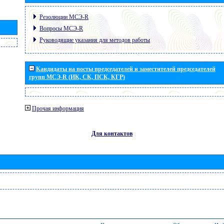
Резолюции МСЭ-R
Вопросы МСЭ-R
Руководящие указания для методов работы
Кандидаты на посты председателей и заместителей председателей
групп МСЭ-R (ИК, СК, ПСК, КГР)
Прочая информация
Для контактов