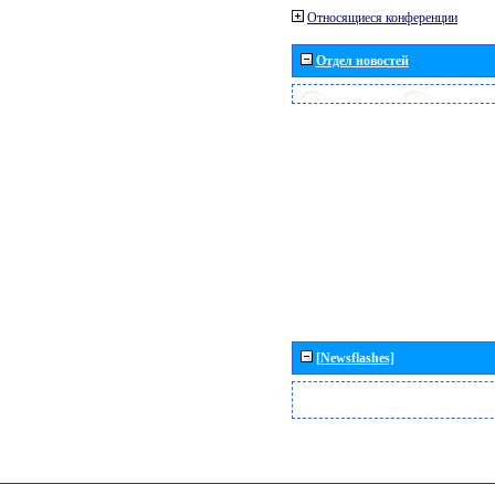
Относящиеся конференции
Отдел новостей
[Newsflashes]