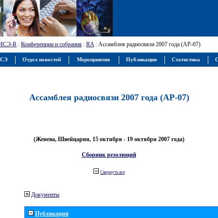
МСЭ-R
:
Конференции и собрания
:
RA
: Ассамблея радиосвязи 2007 года (АР-07)
МСЭ
Отдел новостей
Мероприятия
Публикации
Статистика
С
Ассамблея радиосвязи 2007 года (АР-07)
(Женева, Швейцария, 15 октября - 19 октября 2007 года)
Сборник резолюций
Свернуть все
Документы
Публикации