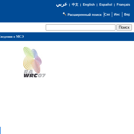
عربي
English
Español
Français
|
中文
|
|
|
Расширенный поиск
ведения о МСЭ