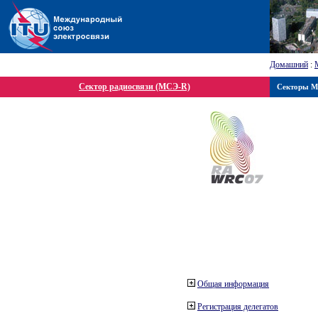
Домашний
:
Сектор радиосвязи (МСЭ-R)
Секторы 
Общая информация
Регистрация делегатов