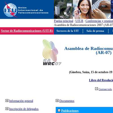
Pagína principal
:
UIT-R
:
Conferencias y reunio
Asamblea de Radiocomunicaciones 2007 (AR-07
Sector de Radiocomunicaciones (UIT-R)
Sectores de la UIT
Sala de prensa
Asamblea de Radiocomun
(AR-07)
(Ginebra, Suiza, 15 de octubre-19
Libro del Resoluci
Contraer todo
Información general
Documentos
Inscripción de delegados
Publicaciones