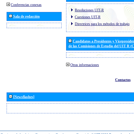
Conferencias conexas
Resoluciones UIT-R
Sala de redacción
Cuestiones UIT-R
Directrices para los métodos de trabajo
Candidatos a Presidentes y Vicepreside
de las Comisiones de Estudio del UIT R 
Otras informaciones
Contactos
[Newsflashes]