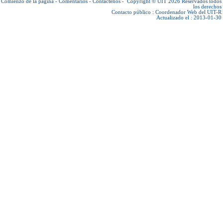
Comienzo de la página
-
Comentarios
-
Contáctenos
-
Copyright © UIT 2026
Reservados todos
los derechos
Contacto público :
Coordenador Web del UIT-R
Actualizado el : 2013-01-30