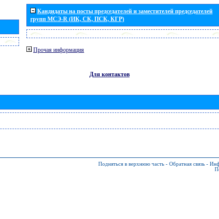
Кандидаты на посты председателей и заместителей председателей
групп МСЭ-R (ИК, СК, ПСК, КГР)
Прочая информация
Для контактов
Подняться в верхнюю часть
-
Обратная связь
-
Инф
П