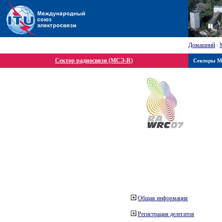
Домашний
:
Сектор радиосвязи (МСЭ-R)
Секторы 
Общая информация
Регистрация делегатов