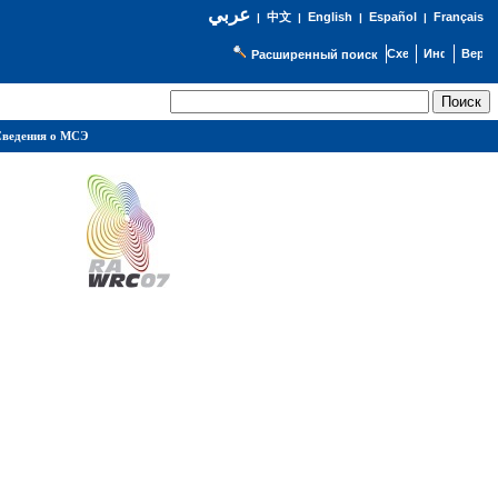
عربي
English
Español
Français
|
中文
|
|
|
Расширенный поиск
ведения о МСЭ