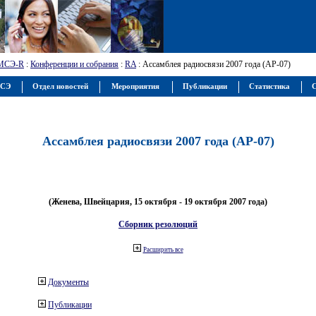
МСЭ-R
:
Конференции и собрания
:
RA
: Ассамблея радиосвязи 2007 года (АР-07)
МСЭ
Отдел новостей
Мероприятия
Публикации
Статистика
С
Ассамблея радиосвязи 2007 года (АР-07)
(Женева, Швейцария, 15 октября - 19 октября 2007 года)
Сборник резолюций
Расширить все
Документы
Публикации