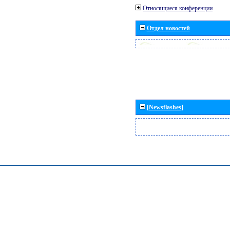
Относящиеся конференции
Отдел новостей
[Newsflashes]