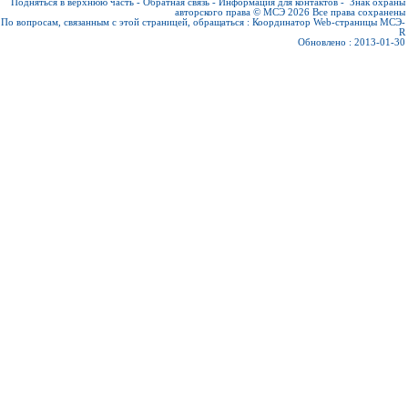
Подняться в верхнюю часть
-
Обратная связь
-
Информация для контактов
-
Знак охраны
авторского права © МСЭ 2026
Все права сохранены
По вопросам, связанным с этой страницей, обращаться :
Координатор Web-страницы МСЭ-
R
Обновлено : 2013-01-30