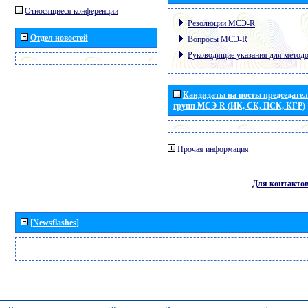
Относящиеся конференции
Резолюции МСЭ-R
Отдел новостей
Вопросы МСЭ-R
Руководящие указания для метод
Кандидаты на посты председател
групп МСЭ-R (ИК, СК, ПСК, КГР)
Прочая информация
Для контакто
[Newsflashes]