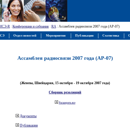
МСЭ-R
:
Конференции и собрания
:
RA
: Ассамблея радиосвязи 2007 года (АР-07)
МСЭ
Отдел новостей
Мероприятия
Публикации
Статистика
С
Ассамблея радиосвязи 2007 года (АР-07)
(Женева, Швейцария, 15 октября - 19 октября 2007 года)
Сборник резолюций
Расширить все
Документы
Публикации