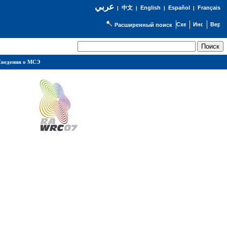
عربي
English
Español
Français
|
中文
|
|
|
Расширенный поиск
ведения о МСЭ