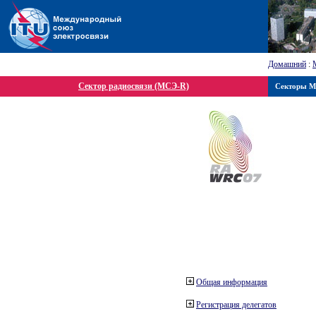
Домашний
:
Сектор радиосвязи (МСЭ-R)
Секторы 
Общая информация
Регистрация делегатов