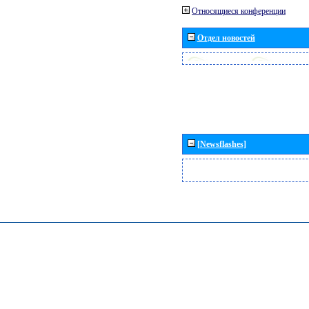
Относящиеся конференции
Отдел новостей
[Newsflashes]