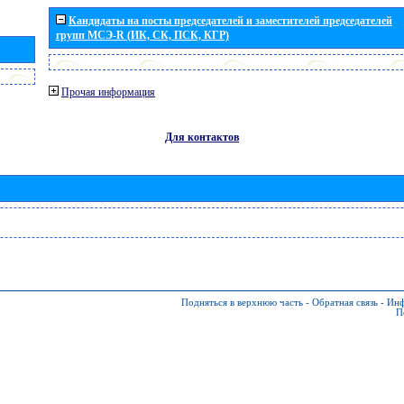
Кандидаты на посты председателей и заместителей председателей
групп МСЭ-R (ИК, СК, ПСК, КГР)
Прочая информация
Для контактов
Подняться в верхнюю часть
-
Обратная связь
-
Инф
П