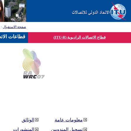
صفحة الاستقبال
:
ق
قطاعات الاتح
قطاع الاتصالات الراديوية (ITU-R)
معلومات عامة
الوثائق
تسجيل المندوبين
المنشورات