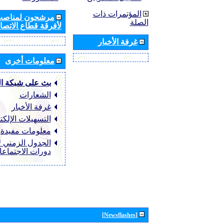
المؤتمرات ذات
مرشحون لمناصب 
الصلة
لأفرقة قطاع الاتصال
غرفة الأخبار
معلومات أخرى
بث على شبكة ا
الشعارات
غرفة الأخبار
التسهيلات الإلكت
معلومات مفيدة
الجدول الزمني ل
دورات الاجتماع
[Newsflashes]