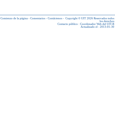
Comienzo de la página
-
Comentarios
-
Contáctenos
-
Copyright © UIT 2026
Reservados todos
los derechos
Contacto público :
Coordenador Web del UIT-R
Actualizado el : 2013-01-30