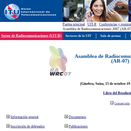
Pagína principal
:
UIT-R
:
Conferencias y reunio
Asamblea de Radiocomunicaciones 2007 (AR-07
Sector de Radiocomunicaciones (UIT-R)
Sectores de la UIT
Sala de prensa
Asamblea de Radiocomun
(AR-07)
(Ginebra, Suiza, 15 de octubre-19
Libro del Resoluci
Contraer todo
Información general
Documentos
Inscripción de delegados
Publicaciones