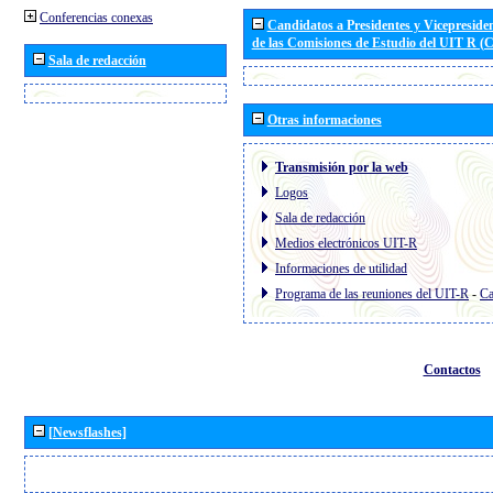
Conferencias conexas
Candidatos a Presidentes y Vicepreside
de las Comisiones de Estudio del UIT R 
Sala de redacción
Otras informaciones
Transmisión por la web
Logos
Sala de redacción
Medios electrónicos UIT-R
Informaciones de utilidad
Programa de las reuniones del UIT-R
-
Ca
Contactos
[Newsflashes]