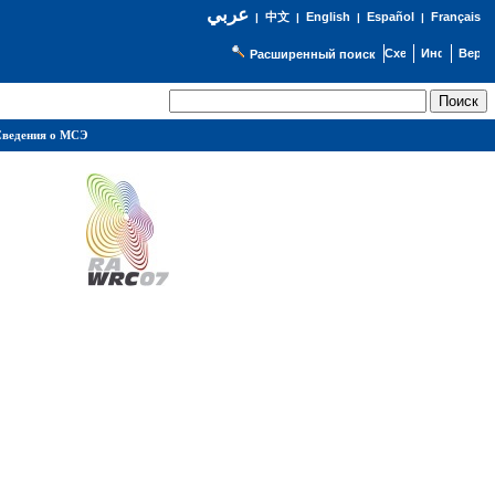
عربي
English
Español
Français
|
中文
|
|
|
Расширенный поиск
ведения о МСЭ