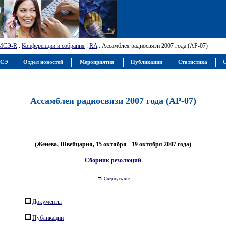
МСЭ-R
:
Конференции и собрания
:
RA
: Ассамблея радиосвязи 2007 года (АР-07)
МСЭ
Отдел новостей
Мероприятия
Публикации
Статистика
С
Ассамблея радиосвязи 2007 года (АР-07)
(Женева, Швейцария, 15 октября - 19 октября 2007 года)
Сборник резолюций
Свернуть все
Документы
Публикации