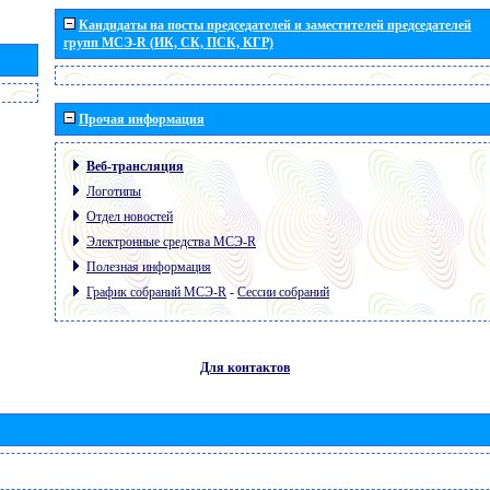
Кандидаты на посты председателей и заместителей председателей
групп МСЭ-R (ИК, СК, ПСК, КГР)
Прочая информация
Веб-трансляция
Логотипы
Отдел новостей
Электронные средства МСЭ-R
Полезная информация
График собраний МСЭ-R
-
Сессии собраний
Для контактов