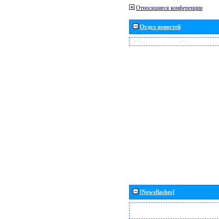
Относящиеся конференции
Отдел новостей
[Newsflashes]