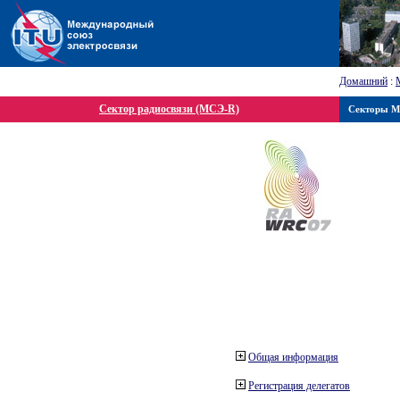
Домашний
:
Сектор радиосвязи (МСЭ-R)
Секторы 
Общая информация
Регистрация делегатов