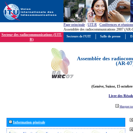
Page principale
:
UIT-R
:
Conférences et réunion
Assemblée des radiocommunications 2007 (AR-
Secteur des radiocommunications (UIT-
Secteurs de l'UIT
Salle de presse
E
R)
Assemblée des radiocom
(AR-07
(Genève, Suisse, 15 octobre
Livre des Résol
Masquer to
Information générale