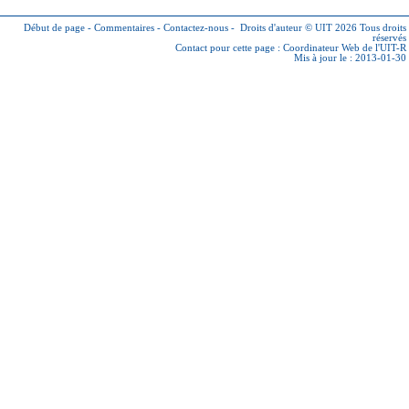
Début de page
-
Commentaires
-
Contactez-nous
-
Droits d'auteur © UIT 2026
Tous droits
réservés
Contact pour cette page :
Coordinateur Web de l'UIT-R
Mis à jour le : 2013-01-30