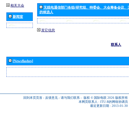
相关大会
无线电通信部门各组(研究组、特委会、大会筹备会议、
的候选人
新闻室
其它信息
联系人
[Newsflashes]
回到本页页首
-
反馈意见
-
请与我们联系
-
版权 © 国际电联 2026
版权所有
本网页联系人 :
ITU-R的网络协调员
最近更新日期 : 2013-01-30