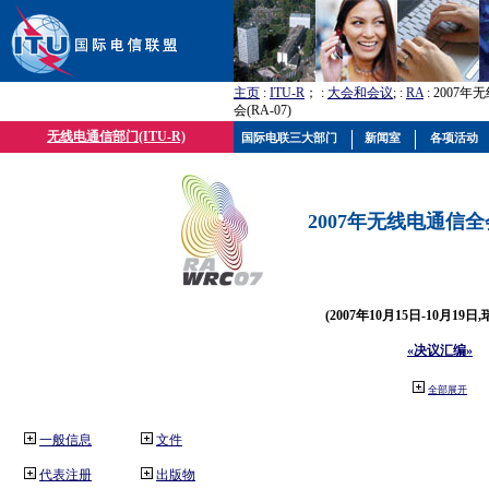
主页
:
ITU-R
； :
大会和会议
; :
RA
: 2007
会(RA-07)
无线电通信部门(ITU-R)
国际电联三大部门
新闻室
各项活动
2007年无线电通信全会(
(2007年10月15日-10月19日
«决议汇编»
全部展开
一般信息
文件
代表注册
出版物