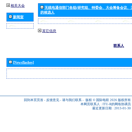
相关大会
无线电通信部门各组(研究组、特委会、大会筹备会议、
的候选人
新闻室
其它信息
联系人
[Newsflashes]
回到本页页首
-
反馈意见
-
请与我们联系
-
版权 © 国际电联 2026
版权所有
本网页联系人 :
ITU-R的网络协调员
最近更新日期 : 2013-01-30