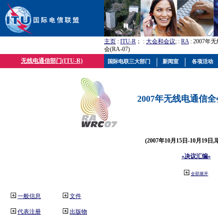
主页
:
ITU-R
； :
大会和会议
; :
RA
: 2007
会(RA-07)
无线电通信部门(ITU-R)
国际电联三大部门
新闻室
各项活动
2007年无线电通信全会(
(2007年10月15日-10月19日
«决议汇编»
全部展开
一般信息
文件
代表注册
出版物