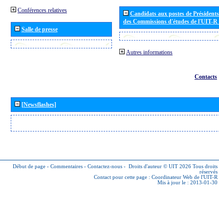
Conférences relatives
Candidats aux postes de Présidents 
des Commissions d'études de l'UIT-R
Salle de presse
Autres informations
Contacts
[Newsflashes]
Début de page
-
Commentaires
-
Contactez-nous
-
Droits d'auteur © UIT 2026
Tous droits
réservés
Contact pour cette page :
Coordinateur Web de l'UIT-R
Mis à jour le : 2013-01-30