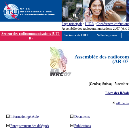
Page principale
:
UIT-R
:
Conférences et réunion
Assemblée des radiocommunications 2007 (AR-
Secteur des radiocommunications (UIT-
Secteurs de l'UIT
Salle de presse
E
R)
Assemblée des radiocom
(AR-07
(Genève, Suisse, 15 octobre
Livre des Résol
Afficher to
Information générale
Documents
Enregistrement des délégués
Publications