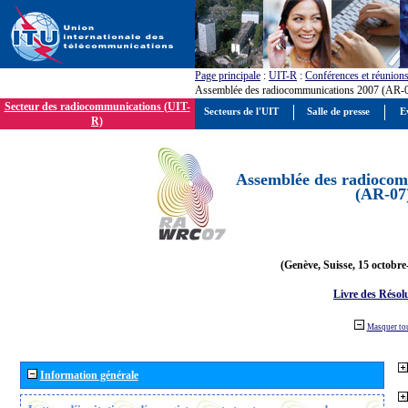
Page principale
:
UIT-R
:
Conférences et réunion
Assemblée des radiocommunications 2007 (AR-
Secteur des radiocommunications (UIT-
Secteurs de l'UIT
Salle de presse
E
R)
Assemblée des radiocom
(AR-07
(Genève, Suisse, 15 octobre
Livre des Résol
Masquer to
Information générale