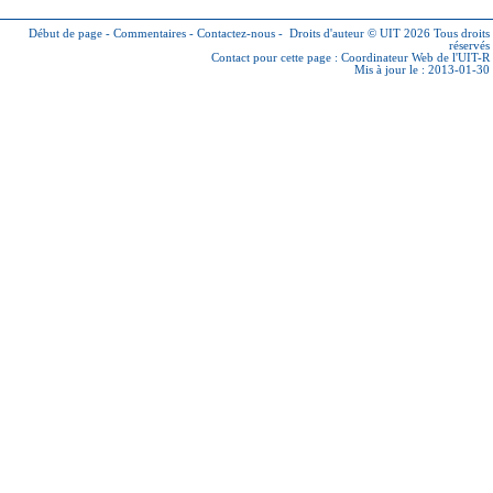
Début de page
-
Commentaires
-
Contactez-nous
-
Droits d'auteur © UIT 2026
Tous droits
réservés
Contact pour cette page :
Coordinateur Web de l'UIT-R
Mis à jour le : 2013-01-30