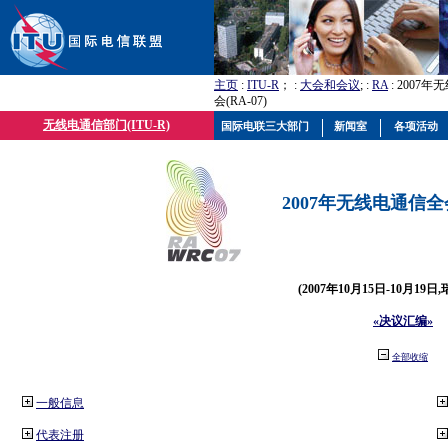
主页
:
ITU-R
； :
大会和会议
; :
RA
: 2007
会(RA-07)
无线电通信部门(ITU-R)
国际电联三大部门
新闻室
各项活动
2007年无线电通信全会(
(2007年10月15日-10月19日
«决议汇编»
全部收缩
一般信息
代表注册