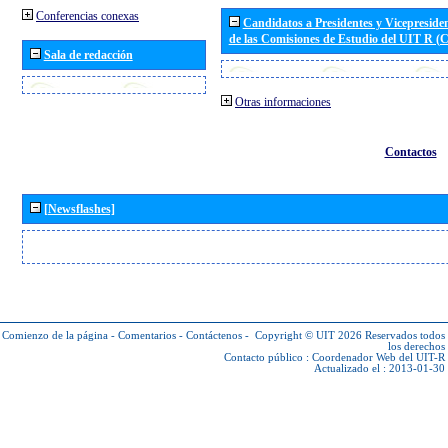
Conferencias conexas
Candidatos a Presidentes y Vicepreside
de las Comisiones de Estudio del UIT R 
Sala de redacción
Otras informaciones
Contactos
[Newsflashes]
Comienzo de la página
-
Comentarios
-
Contáctenos
-
Copyright © UIT 2026
Reservados todos
los derechos
Contacto público :
Coordenador Web del UIT-R
Actualizado el : 2013-01-30