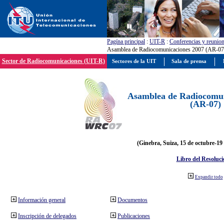
Pagína principal
:
UIT-R
:
Conferencias y reunio
Asamblea de Radiocomunicaciones 2007 (AR-07
Sector de Radiocomunicaciones (UIT-R)
Sectores de la UIT
Sala de prensa
Asamblea de Radiocomun
(AR-07)
(Ginebra, Suiza, 15 de octubre-19
Libro del Resoluci
Expandir todo
Información general
Documentos
Inscripción de delegados
Publicaciones