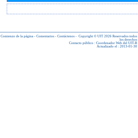
Comienzo de la página
-
Comentarios
-
Contáctenos
-
Copyright © UIT 2026
Reservados todos
los derechos
Contacto público :
Coordenador Web del UIT-R
Actualizado el : 2013-01-30