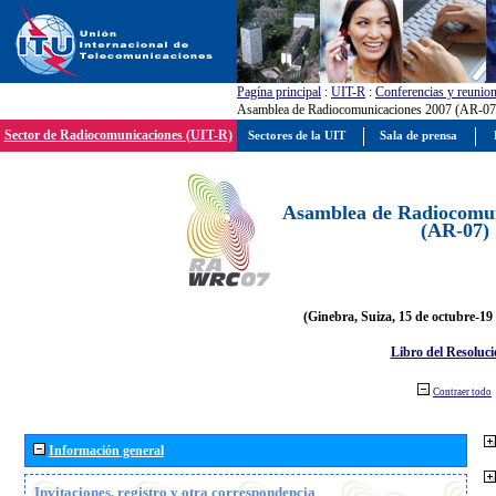
Pagína principal
:
UIT-R
:
Conferencias y reunio
Asamblea de Radiocomunicaciones 2007 (AR-07
Sector de Radiocomunicaciones (UIT-R)
Sectores de la UIT
Sala de prensa
Asamblea de Radiocomun
(AR-07)
(Ginebra, Suiza, 15 de octubre-19
Libro del Resoluci
Contraer todo
Información general
Invitaciones, registro y otra correspondencia