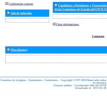
Conferencias conexas
Candidatos a Presidentes y Vicepreside
de las Comisiones de Estudio del UIT R 
Sala de redacción
Otras informaciones
Contactos
[Newsflashes]
Comienzo de la página
-
Comentarios
-
Contáctenos
-
Copyright © UIT 2026
Reservados todos
los derechos
Contacto público :
Coordenador Web del UIT-R
Actualizado el : 2013-01-30