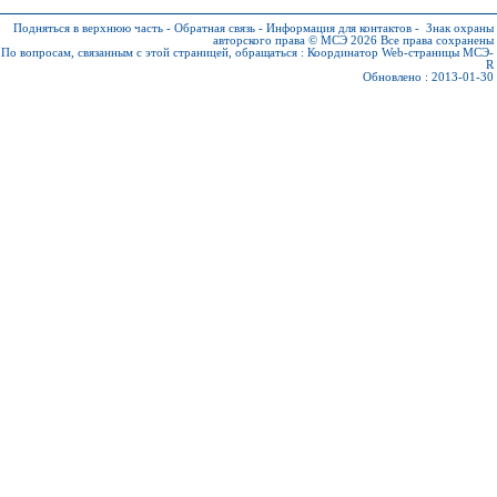
Подняться в верхнюю часть
-
Обратная связь
-
Информация для контактов
-
Знак охраны
авторского права © МСЭ 2026
Все права сохранены
По вопросам, связанным с этой страницей, обращаться :
Координатор Web-страницы МСЭ-
R
Обновлено : 2013-01-30