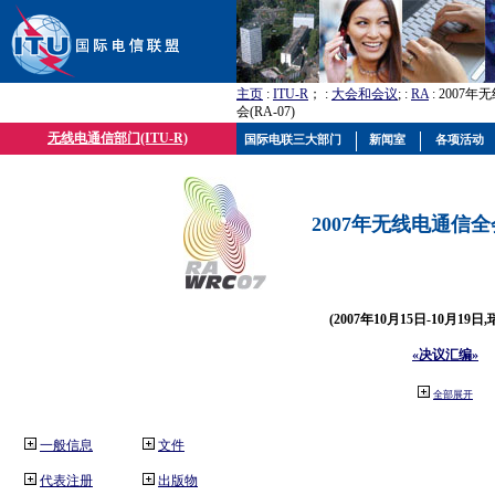
主页
:
ITU-R
； :
大会和会议
; :
RA
: 2007
会(RA-07)
无线电通信部门(ITU-R)
国际电联三大部门
新闻室
各项活动
2007年无线电通信全会(
(2007年10月15日-10月19日
«决议汇编»
全部展开
一般信息
文件
代表注册
出版物