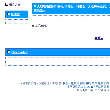
相关大会
无线电通信部门各组(研究组、特委会、大会筹备会议、
的候选人
新闻室
其它信息
联系人
[Newsflashes]
回到本页页首
-
反馈意见
-
请与我们联系
-
版权 © 国际电联 2026
版权所有
本网页联系人 :
ITU-R的网络协调员
最近更新日期 : 2013-01-30