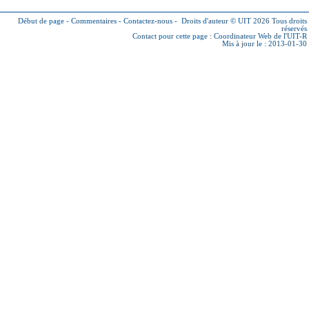
Début de page
-
Commentaires
-
Contactez-nous
-
Droits d'auteur © UIT 2026
Tous droits
réservés
Contact pour cette page :
Coordinateur Web de l'UIT-R
Mis à jour le : 2013-01-30