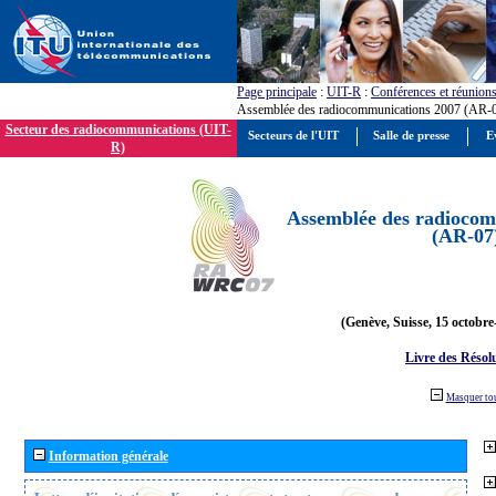
Page principale
:
UIT-R
:
Conférences et réunion
Assemblée des radiocommunications 2007 (AR-
Secteur des radiocommunications (UIT-
Secteurs de l'UIT
Salle de presse
E
R)
Assemblée des radiocom
(AR-07
(Genève, Suisse, 15 octobre
Livre des Résol
Masquer to
Information générale