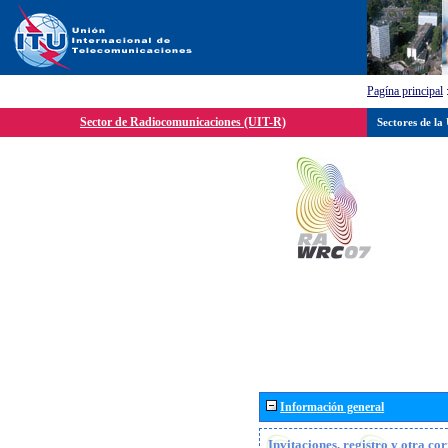
Pagína principal
Sector de Radiocomunicaciones (UIT-R)
Sectores de la
Información general
Invitaciones, registro y otra c