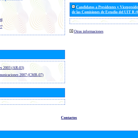
Candidatos a Presidentes y Vicepresid
de las Comisiones de Estudio del UIT R 
04
27
Otras informaciones
es 2003 (AR-03)
omunicaciones 2007 (CMR-07)
Contactos