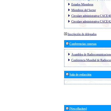
Estados Miembros
Miembros del Sector
Circulare administrativa CACE/4
Circulare administrativa CACE/4
Inscripción de delegados
Conferencias conexas
Asamblea de Radiocomunicacion
Conferencia Mundial de Radioc
Sala de redacción
[Newsflashes]