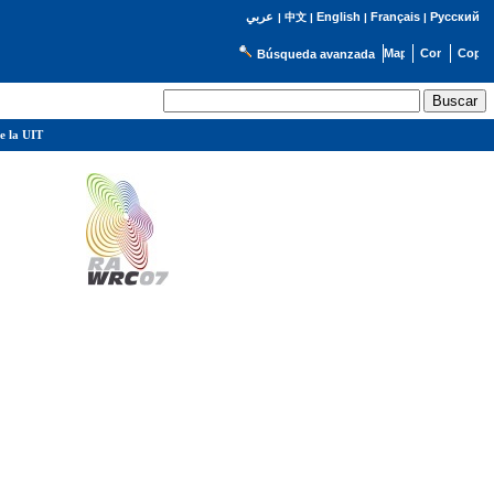
English
Français
Русский
عربي
|
中文
|
|
|
Búsqueda avanzada
e la UIT