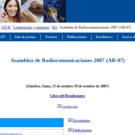
:
UIT-R
:
Conferencias y reuniones
:
RA
: Asamblea de Radiocomunicaciones 2007 (AR-07)
 UIT
Sala de prensa
Eventos
Publicaciones
Estadísticas
Acerca d
Asamblea de Radiocomunicaciones 2007 (AR-07)
(Ginebra, Suiza, 15 de octubre-19 de octubre de 2007)
Libro del Resoluciones
Contraer todo
Documentos
Publicaciones
orrespondencia