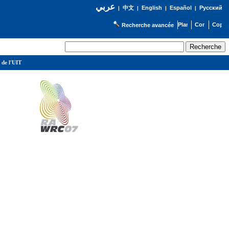
عربي
English
Español
Русский
|
中文
|
|
|
Recherche avancée
 de l'UIT