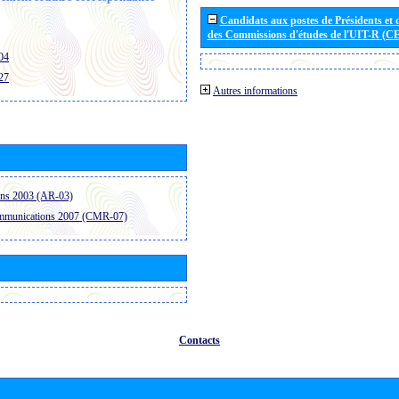
Candidats aux postes de Présidents et 
des Commissions d'études de l'UIT-R (C
04
27
Autres informations
ons 2003 (AR-03)
ommunications 2007 (CMR-07)
Contacts