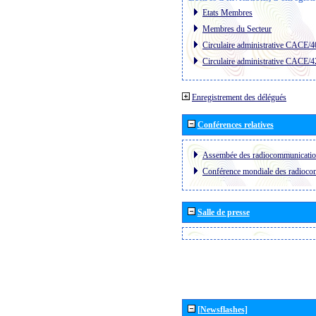
Etats Membres
Membres du Secteur
Circulaire administrative CACE/4
Circulaire administrative CACE/4
Enregistrement des délégués
Conférences relatives
Assembée des radiocommunicati
Conférence mondiale des radioc
Salle de presse
[Newsflashes]