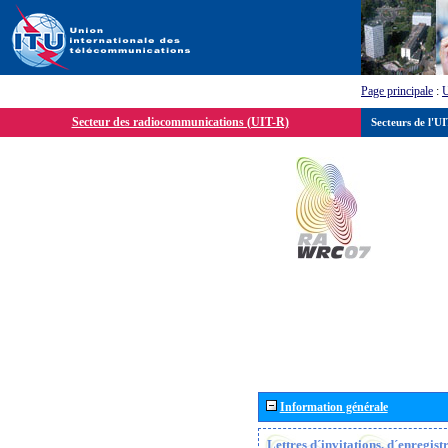
Page principale
:
Secteur des radiocommunications (UIT-R)
Secteurs de l'U
Information générale
Lettres d´invitations, d´enregis