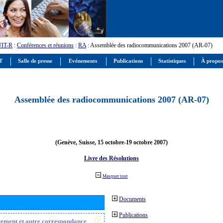
UIT-R
:
Conférences et réunions
:
RA
: Assemblée des radiocommunications 2007 (AR-07)
IT
Salle de presse
Evénements
Publications
Statistiques
À propos
Assemblée des radiocommunications 2007 (AR-07)
(Genève, Suisse, 15 octobre-19 octobre 2007)
Livre des Résolutions
Masquer tout
Documents
Publications
trement et autre correspondance