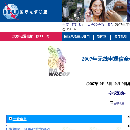
主页
:
ITU-R
； :
大会和会议
; :
RA
: 2007
会(RA-07)
无线电通信部门(ITU-R)
国际电联三大部门
新闻室
各项活动
2007年无线电通信全会(
(2007年10月15日-10月19日
«决议汇编»
全部收缩
一般信息
邀请函、注册和其它函件