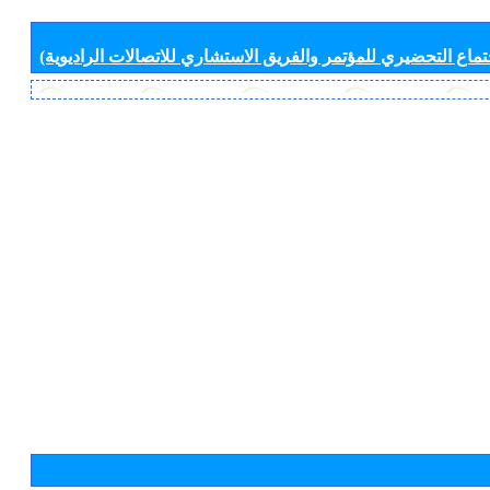
جتماع التحضيري للمؤتمر والفريق الاستشاري للاتصالات الراديوية)